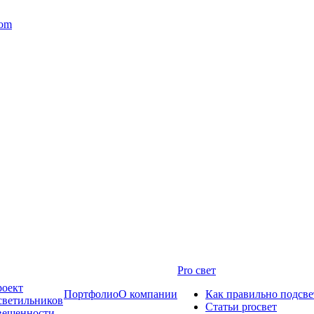
com
Pro свет
роект
Портфолио
О компании
Как правильно подсве
светильников
Статьи proсвет
свещенности