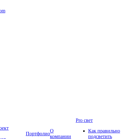
com
Pro свет
оект
О
Как правильно
Портфолио
компании
подсветить