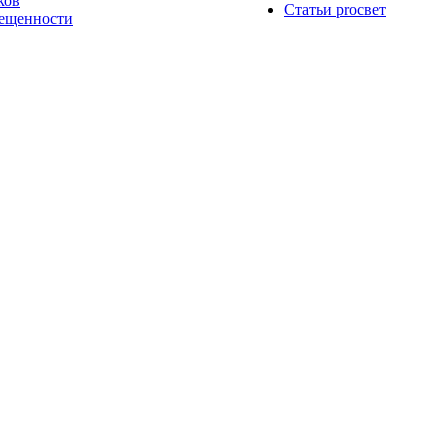
ков
Статьи proсвет
вещенности