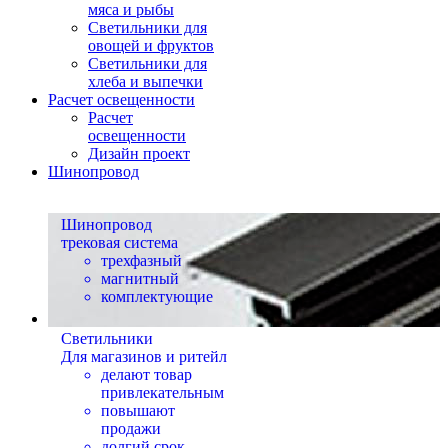
мяса и рыбы
Светильники для
овощей и фруктов
Светильники для
хлеба и выпечки
Расчет освещенности
Расчет
освещенности
Дизайн проект
Шинопровод
Шинопровод
трековая система
трехфазный
магнитный
комплектующие
Светильники
Для магазинов и ритейл
делают товар
привлекательным
повышают
продажи
долгий срок