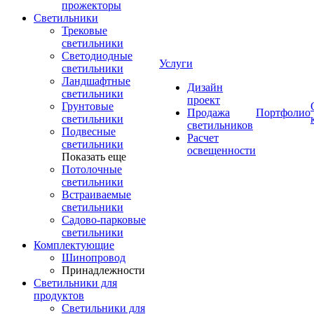
прожекторы
Светильники
Трековые
светильники
Светодиодные
Услуги
светильники
Ландшафтные
Дизайн
светильники
проект
Грунтовые
Продажа
Портфолио
светильники
светильников
Подвесные
Расчет
светильники
освещенности
Показать еще
Потолочные
светильники
Встраиваемые
светильники
Садово-парковые
светильники
Комплектующие
Шинопровод
Принадлежности
Светильники для
продуктов
Светильники для