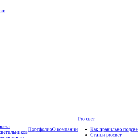
com
Pro свет
роект
Портфолио
О компании
Как правильно подсве
светильников
Статьи proсвет
свещенности