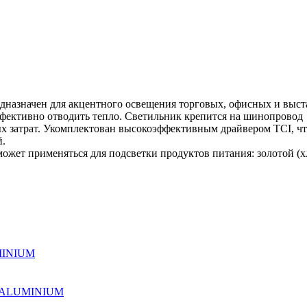
азначен для акцентного освещения торговых, офисных и выст
фективно отводить тепло. Светильник крепится на шинопровод N
х затрат. Укомплектован высокоэффективным драйвером TCI, что
й.
жет применяться для подсветки продуктов питания: золотой (хл
MINIUM
IC ALUMINIUM