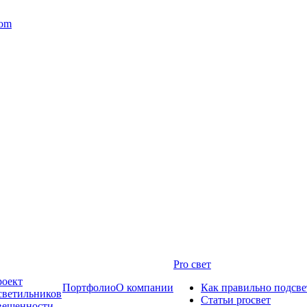
com
Pro свет
роект
Портфолио
О компании
Как правильно подсве
светильников
Статьи proсвет
свещенности