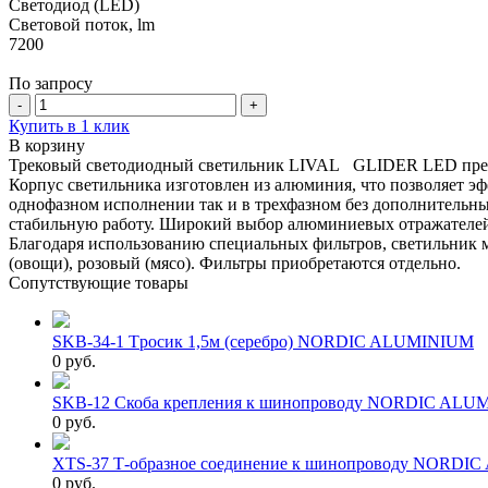
Светодиод (LED)
Световой поток, lm
7200
По запросу
-
+
Купить в 1 клик
В корзину
Трековый светодиодный светильник LIVAL GLIDER LED предн
Корпус светильника изготовлен из алюминия, что позволяет эф
однофазном исполнении так и в трехфазном без дополнительны
стабильную работу. Широкий выбор алюминиевых отражателе
Благодаря использованию специальных фильтров, светильник мо
(овощи), розовый (мясо). Фильтры приобретаются отдельно.
Сопутствующие товары
SKB-34-1 Tросик 1,5м (серебро) NORDIC ALUMINIUM
0 руб.
SKB-12 Скоба крепления к шинопроводу NORDIC ALU
0 руб.
XTS-37 Т-образное соединение к шинопроводу NORD
0 руб.