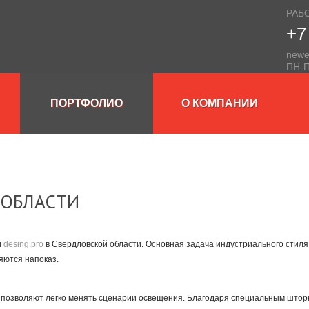
РАБ
+7
newe
ПН-П
ПОРТФОЛИО
О КОМПАНИИ
 ОБЛАСТИ
и
desing.pro
в Свердловской области. Основная задача индустриального стиля
яются напоказ.
озволяют легко менять сценарии освещения. Благодаря специальным шторк