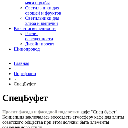
мяса и рыбы
Светильники для
овощей и фруктов
Светильники для
хлеба и выпечки
Расчет освещенности
Расчет
освещенности
Дизайн проект
Шинопровод
Главная
-
Портфолио
-
СпецБуфет
СпецБуфет
Проект фасада и фасадной подсветки
кафе "Спец буфет".
Концепция заключалась воссоздать атмосферу кафе для элиты
советского общества при этом должны быть элементы
современного стиля.